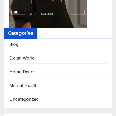
Categories
Blog
Digital World
Home Decor
Mental Health
Uncategorized