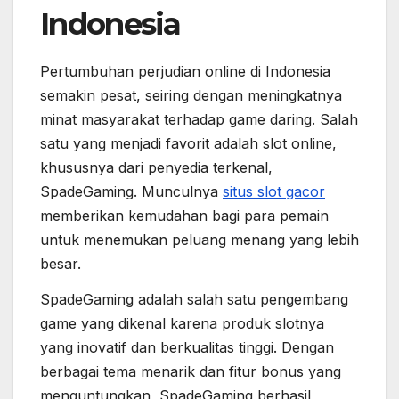
Indonesia
Pertumbuhan perjudian online di Indonesia
semakin pesat, seiring dengan meningkatnya
minat masyarakat terhadap game daring. Salah
satu yang menjadi favorit adalah slot online,
khususnya dari penyedia terkenal,
SpadeGaming. Munculnya
situs slot gacor
memberikan kemudahan bagi para pemain
untuk menemukan peluang menang yang lebih
besar.
SpadeGaming adalah salah satu pengembang
game yang dikenal karena produk slotnya
yang inovatif dan berkualitas tinggi. Dengan
berbagai tema menarik dan fitur bonus yang
menguntungkan, SpadeGaming berhasil