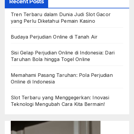
Recent Posts
Tren Terbaru dalam Dunia Judi Slot Gacor
yang Perlu Diketahui Pemain Kasino
Budaya Perjudian Online di Tanah Air
Sisi Gelap Perjudian Online di Indonesia: Dari
Taruhan Bola hingga Togel Online
Memahami Pasang Taruhan: Pola Perjudian
Online di Indonesia
Slot Terbaru yang Menggegerkan: Inovasi
Teknologi Mengubah Cara Kita Bermain!