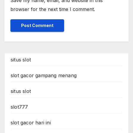
Save my name, email, and website in this
browser for the next time I comment.
situs slot
slot gacor gampang menang
situs slot
slot777
slot gacor hari ini