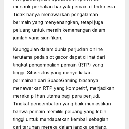
menarik perhatian banyak pemain di Indonesia.
Tidak hanya menawarkan pengalaman
bermain yang menyenangkan, tetapi juga
peluang untuk meraih kemenangan dalam
jumlah yang signifikan.
Keunggulan dalam dunia perjudian online
terutama pada slot gacor dapat dilihat dari
tingkat pengembalian pemain (RTP) yang
tinggi. Situs-situs yang menyediakan
permainan dari SpadeGaming biasanya
menawarkan RTP yang kompetitif, menjadikan
mereka pilihan utama bagi para penjudi.
Tingkat pengembalian yang baik memastikan
bahwa pemain memiliki peluang yang lebih
tinggi untuk mendapatkan kembali sebagian
dari taruhan mereka dalam jangka panjang.