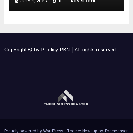
JULY 1, 2026
BETTERCARIBOU18
Copyright © by
Prodigy PBN
| All rights reserved
Proudly powered by WordPress
|
Theme:
Newsup
by
Themeansar
.