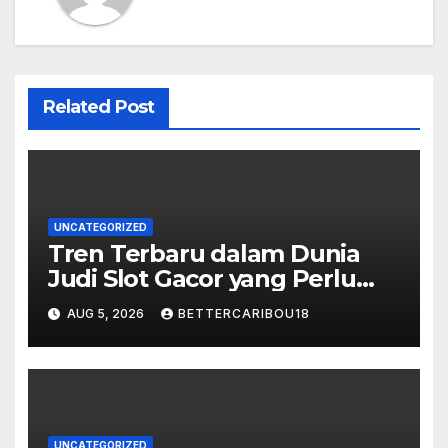
Related Post
UNCATEGORIZED
Tren Terbaru dalam Dunia
Judi Slot Gacor yang Perlu
Diketahui Pemain Kasino
AUG 5, 2026
BETTERCARIBOU18
UNCATEGORIZED