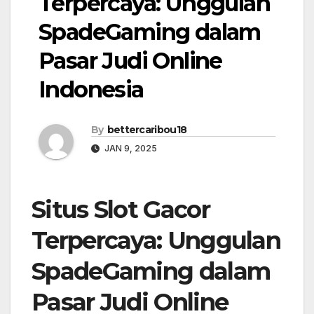
Terpercaya: Unggulan
SpadeGaming dalam
Pasar Judi Online
Indonesia
By
bettercaribou18
JAN 9, 2025
Situs Slot Gacor
Terpercaya: Unggulan
SpadeGaming dalam
Pasar Judi Online