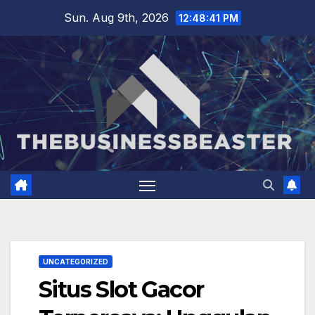
Skip
Sun. Aug 9th, 2026
12:48:42 PM
to
content
UNCATEGORIZED
Situs Slot Gacor