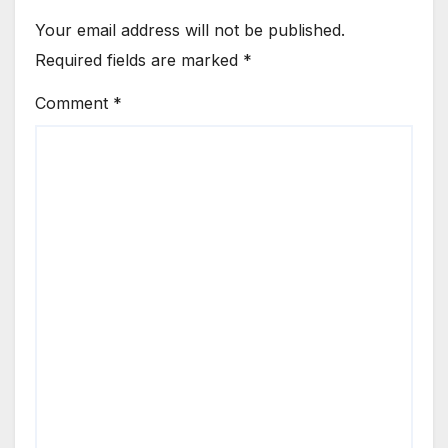
Your email address will not be published.
Required fields are marked
*
Comment
*