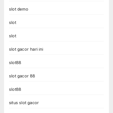
slot demo
slot
slot
slot gacor hari ini
slot88
slot gacor 88
slot88
situs slot gacor