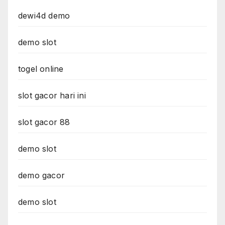
dewi4d demo
demo slot
togel online
slot gacor hari ini
slot gacor 88
demo slot
demo gacor
demo slot