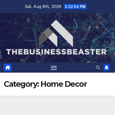
Skip
Sat. Aug 8th, 2026
5:22:55 PM
to
content
Category:
Home Decor