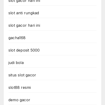
slot gacor hari ini
slot anti rungkad
slot gacor hari ini
gacha168
slot deposit 5000
judi bola
situs slot gacor
slot88 resmi
demo gacor