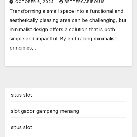
OCTOBER 6, 2024
BETTERCARIBOU18
Transforming a small space into a functional and
aesthetically pleasing area can be challenging, but
minimalist design offers a solution that is both
simple and impactful. By embracing minimalist
principles,…
situs slot
slot gacor gampang menang
situs slot