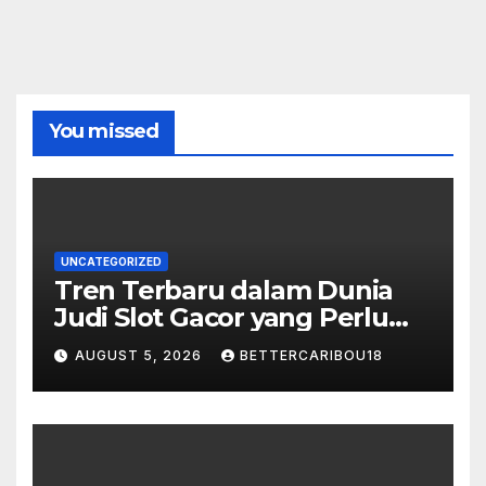
You missed
UNCATEGORIZED
Tren Terbaru dalam Dunia
Judi Slot Gacor yang Perlu
Diketahui Pemain Kasino
AUGUST 5, 2026
BETTERCARIBOU18