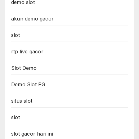
demo slot
akun demo gacor
slot
rtp live gacor
Slot Demo
Demo Slot PG
situs slot
slot
slot gacor hari ini