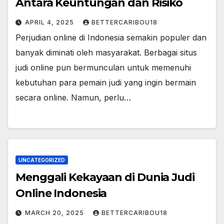
Antara Keuntungan dan Risiko
APRIL 4, 2025
BETTERCARIBOU18
Perjudian online di Indonesia semakin populer dan
banyak diminati oleh masyarakat. Berbagai situs
judi online pun bermunculan untuk memenuhi
kebutuhan para pemain judi yang ingin bermain
secara online. Namun, perlu…
UNCATEGORIZED
Menggali Kekayaan di Dunia Judi
Online Indonesia
MARCH 20, 2025
BETTERCARIBOU18