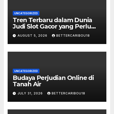
UNCATEGORIZED
Tren Terbaru dalam Dunia
Judi Slot Gacor yang Perlu
Diketahui Pemain Kasino
AUGUST 5, 2026
BETTERCARIBOU18
UNCATEGORIZED
Budaya Perjudian Online di
Tanah Air
JULY 31, 2026
BETTERCARIBOU18