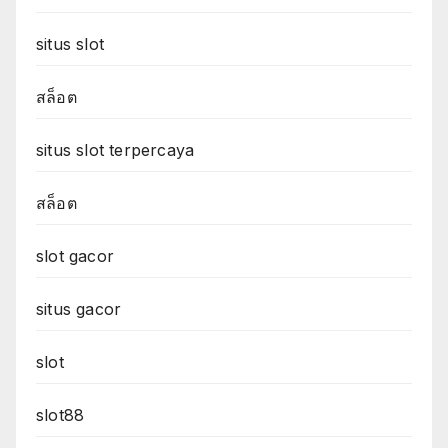
situs slot
สล็อต
situs slot terpercaya
สล็อต
slot gacor
situs gacor
slot
slot88