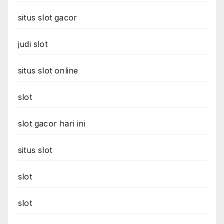
situs slot gacor
judi slot
situs slot online
slot
slot gacor hari ini
situs slot
slot
slot