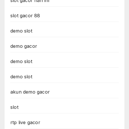
slot gacor hari ini
slot gacor 88
demo slot
demo gacor
demo slot
demo slot
akun demo gacor
slot
rtp live gacor