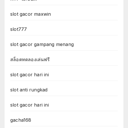
slot gacor maxwin
slot777
slot gacor gampang menang
สล็อตทดลองเล่นฟรี
slot gacor hari ini
slot anti rungkad
slot gacor hari ini
gacha168