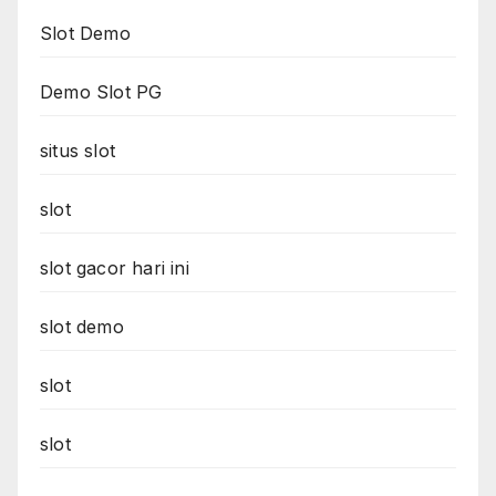
Slot Demo
Demo Slot PG
situs slot
slot
slot gacor hari ini
slot demo
slot
slot