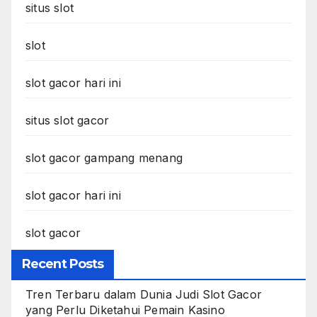
situs slot
slot
slot gacor hari ini
situs slot gacor
slot gacor gampang menang
slot gacor hari ini
slot gacor
Recent Posts
Tren Terbaru dalam Dunia Judi Slot Gacor
yang Perlu Diketahui Pemain Kasino