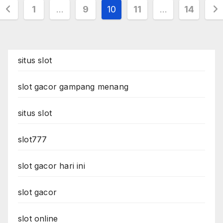
Posts
1
…
9
10
11
…
14
pagination
situs slot
slot gacor gampang menang
situs slot
slot777
slot gacor hari ini
slot gacor
slot online