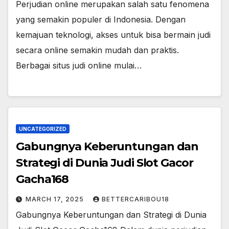
Perjudian online merupakan salah satu fenomena
yang semakin populer di Indonesia. Dengan
kemajuan teknologi, akses untuk bisa bermain judi
secara online semakin mudah dan praktis.
Berbagai situs judi online mulai…
UNCATEGORIZED
Gabungnya Keberuntungan dan
Strategi di Dunia Judi Slot Gacor
Gacha168
MARCH 17, 2025
BETTERCARIBOU18
Gabungnya Keberuntungan dan Strategi di Dunia