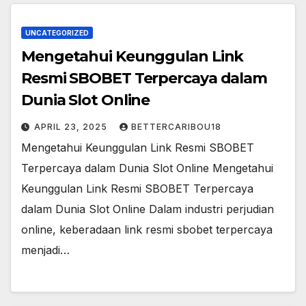
UNCATEGORIZED
Mengetahui Keunggulan Link
Resmi SBOBET Terpercaya dalam
Dunia Slot Online
APRIL 23, 2025
BETTERCARIBOU18
Mengetahui Keunggulan Link Resmi SBOBET
Terpercaya dalam Dunia Slot Online Mengetahui
Keunggulan Link Resmi SBOBET Terpercaya
dalam Dunia Slot Online Dalam industri perjudian
online, keberadaan link resmi sbobet terpercaya
menjadi…